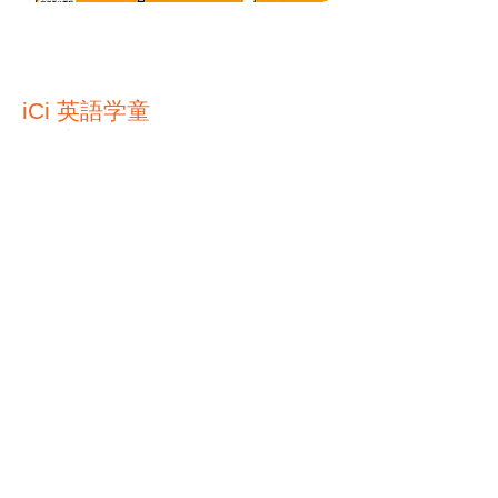
iCi 英語学童
神戸市東灘区向洋町中1-18 リバー
モールイースト2F
Tel:
(078) 764-8005
/Email:
ici.story.2020@gmail.com
Call Us:
078-764-8005
/
ici.story.2020@gmail.com
© 2023 by ABC After School
Programs.
Proudly created with
Wix.com
iCi英語学童 六甲アイラン