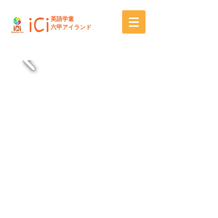
iCi
英語学童
六甲アイランド
iCi英語学童
英語で学び、遊び、生活しよう！
Bilingual Day Care & After-School